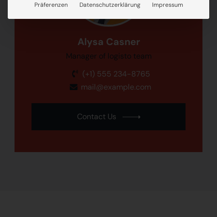
Präferenzen
Datenschutzerklärung
Impressum
Alysa Casner
Manager of logisto team
(+1) 555 234-8765
mail@example.com
Contact Us