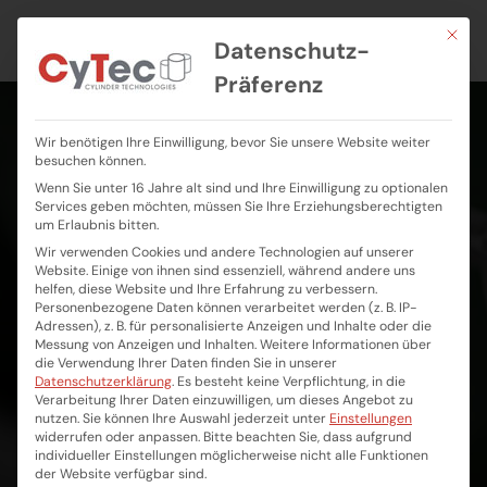
Skip
Mit die
to
Datenschutz-
content
Präferenz
Wir benötigen Ihre Einwilligung, bevor Sie unsere Website weiter
besuchen können.
Wenn Sie unter 16 Jahre alt sind und Ihre Einwilligung zu optionalen
Services geben möchten, müssen Sie Ihre Erziehungsberechtigten
um Erlaubnis bitten.
Author:
Wir verwenden Cookies und andere Technologien auf unserer
Website. Einige von ihnen sind essenziell, während andere uns
CyTec_Admin
helfen, diese Website und Ihre Erfahrung zu verbessern.
Personenbezogene Daten können verarbeitet werden (z. B. IP-
Adressen), z. B. für personalisierte Anzeigen und Inhalte oder die
CyTec Mönchengladbach GmbH & Co.KG
>
Artikel
Messung von Anzeigen und Inhalten.
Weitere Informationen über
die Verwendung Ihrer Daten finden Sie in unserer
von: CyTec_Admin
Datenschutzerklärung
.
Es besteht keine Verpflichtung, in die
Verarbeitung Ihrer Daten einzuwilligen, um dieses Angebot zu
nutzen.
Sie können Ihre Auswahl jederzeit unter
Einstellungen
widerrufen oder anpassen.
Bitte beachten Sie, dass aufgrund
individueller Einstellungen möglicherweise nicht alle Funktionen
der Website verfügbar sind.